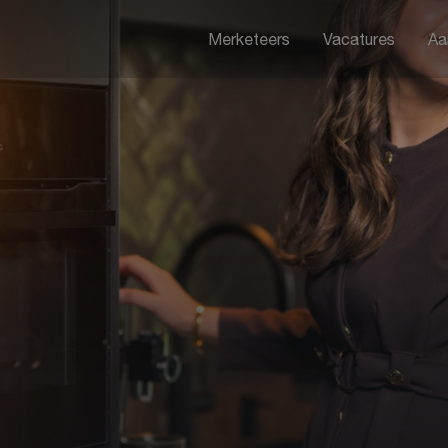
Merketeers
Vacatures
Aa