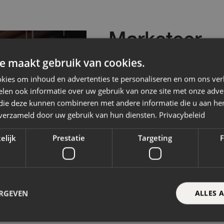
Marketeer
e maakt gebruik van cookies.
kies om inhoud en advertenties te personaliseren en om ons ver
We zoeken een marketeer die ove
len ook informatie over uw gebruik van onze site met onze adver
Doorpakt. Die de regie pakt over
 die deze kunnen combineren met andere informatie die u aan hen
n verzameld door uw gebruik van hun diensten.
Privacybeleid
ambitieuze bedrijven.
elijk
Prestatie
Targeting
F
Lees meer
ERGEVEN
ALLES 