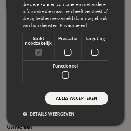
die deze kunnen combineren met andere
worden opgeslagen op locaties die zowel fysiek als
informatie die u aan hen heeft verstrekt of
technisch beveiligd zijn. Alleen een selecte groep
die zij hebben verzameld door uw gebruik
van hun diensten.
Privacybeleid
medewerkers hebben toegang tot de gegevens. De
medewerkers van Merketeers B.V., die toegang hebben
Strikt
Prestatie
Targeting
noodzakelijk
tot uw persoonsgegevens, zijn gehouden aan een
geheimhoudingsbeding.
Functioneel
Bewaren
Wij bewaren persoonsgegevens niet langer dan
noodzakelijk is voor de doeleinden waarvoor deze
ALLES ACCEPTEREN
gegevens zijn verzameld en houden ons ter zake aan de
geldende wet- en regelgeving.
DETAILS WEERGEVEN
Uw rechten