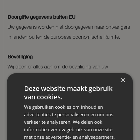
Doorgifte gegevens buiten EU
Uw gegevens worden niet doorgegeven naar ontvangers
in landen buiten de Europese Economische Ruimte.
Beveiliging
Wij doen er alles aan om de beveiliging van uw
×
persoonsgegevens te beschermen. Wij hebben
Deze website maakt gebruik
passende technische en organisatorische maatregelen
van cookies.
genomen om uw persoonsgegevens te beschermen
We gebruiken cookies om inhoud en
tegen onrechtmatige verwerking en/of verlies. Zo wordt
advertenties te personaliseren en om ons
gebruik gemaakt van een firewall en
verkeer te analyseren. We delen ook
versleutelingsmaatregelen ter voorkoming van toegang tot
informatie over uw gebruik van onze site
met onze advertentie- en analysepartners,
gegevens door onbevoegde derden. De gegevens