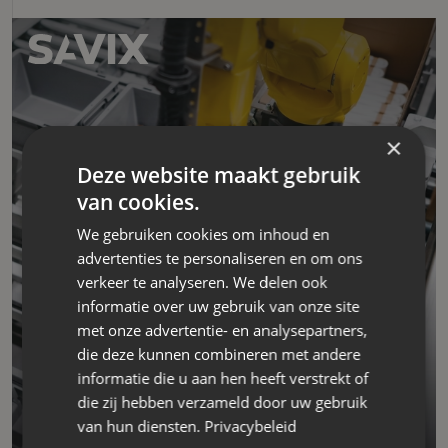
×
Deze website maakt gebruik
van cookies.
We gebruiken cookies om inhoud en
advertenties te personaliseren en om ons
verkeer te analyseren. We delen ook
informatie over uw gebruik van onze site
met onze advertentie- en analysepartners,
Producent van hijsbanden
die deze kunnen combineren met andere
informatie die u aan hen heeft verstrekt of
Savix is dé betrouwbare Nederlandse producent van
die zij hebben verzameld door uw gebruik
hijsbanden voor staal- en houtindustrie.
van hun diensten.
Privacybeleid