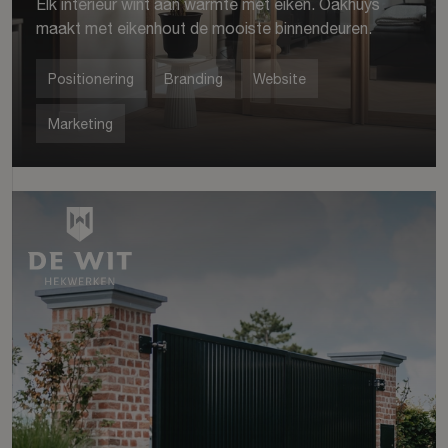
Elk interieur wint aan warmte met eiken. Oakhuys
maakt met eikenhout de mooiste binnendeuren.
Positionering
Branding
Website
Marketing