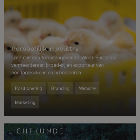
Persoonlijk in poultry
Lafaut is een toonaangevende, West-Europese
vermeerderaar, broederij en exporteur van
eendagskuikens en broedeieren.
Positionering
Branding
Website
Marketing