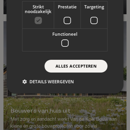
Branding
Website
Marketing
Strikt
Prestatie
Targeting
noodzakelijk
Functioneel
ALLES ACCEPTEREN
DETAILS WEERGEVEN
Bouwers van huis uit
Met zorg en aandacht werkt Van de Kolk Bouw aan
kleine én grote bouwprojecten voor zowel