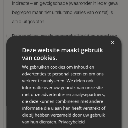
Indirecte – en gevolgschade (waaronder in ieder geval
begrepen maar niet uitsluitend verlies van omzet) is
altijd uitgesloten.
De beperking van de aansprakelijkheid op grond van
×
artikel 6 lid 1 kan slechts buiten toepassing worden
Deze website maakt gebruik
gelaten in het geval van opzet of bewuste
van cookies.
roekeloosheid aan de zijde van opdrachtnemer,
We gebruiken cookies om inhoud en
advertenties te personaliseren en om ons
waarbij de bewijslast steeds op opdrachtgever rust
verkeer te analyseren. We delen ook
om dit aannemelijk te maken. Alsdan is de
informatie over uw gebruik van onze site
aansprakelijkheid beperkt tot het bedrag dat door de
met onze advertentie- en analysepartners,
die deze kunnen combineren met andere
aansprakelijkheidsverzekering van de opdrachtnemer
informatie die u aan hen heeft verstrekt of
voor de schade wordt uitgekeerd.
die zij hebben verzameld door uw gebruik
van hun diensten.
Privacybeleid
De opdrachtgever is steeds gehouden om